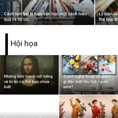
Cách làm bài lý luận văn học một cách hiệu
Lý luận v
quả và tối ưu
thể loại k
Hội họa
Những bức tranh nổi tiếng
Tranh nghệ thuật có điểm
và bí ẩn có thể bạn chưa
gì đặc biệt thu hút người
biết
xem?