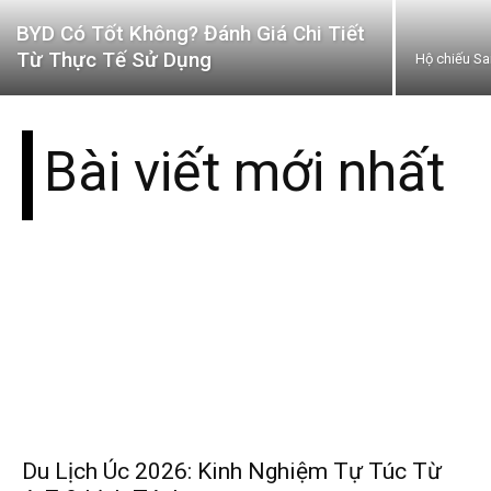
BYD Có Tốt Không? Đánh Giá Chi Tiết
Từ Thực Tế Sử Dụng
Hộ chiếu Sa
Bài viết mới nhất
Du Lịch Úc 2026: Kinh Nghiệm Tự Túc Từ