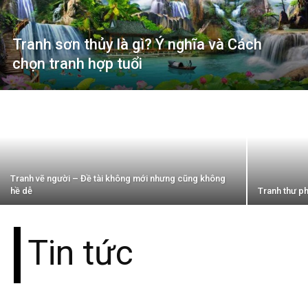
Tranh sơn thủy là gì? Ý nghĩa và Cách
chọn tranh hợp tuổi
Tranh vẽ người – Đề tài không mới nhưng cũng không
hề dễ
Tranh thư ph
Tin tức