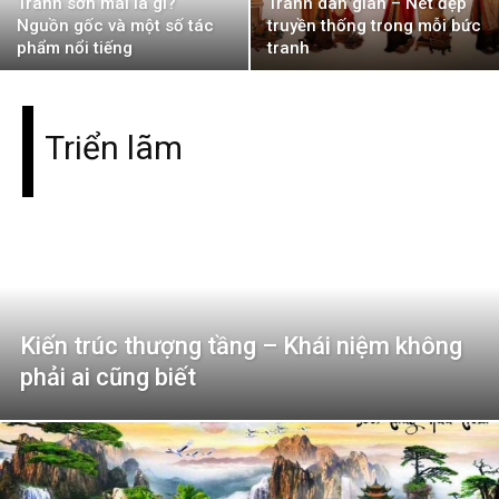
Tranh sơn mài là gì?
Tranh dân gian – Nét đẹp
Nguồn gốc và một số tác
truyền thống trong mỗi bức
phẩm nổi tiếng
tranh
Triển lãm
Kiến trúc thượng tầng – Khái niệm không
phải ai cũng biết