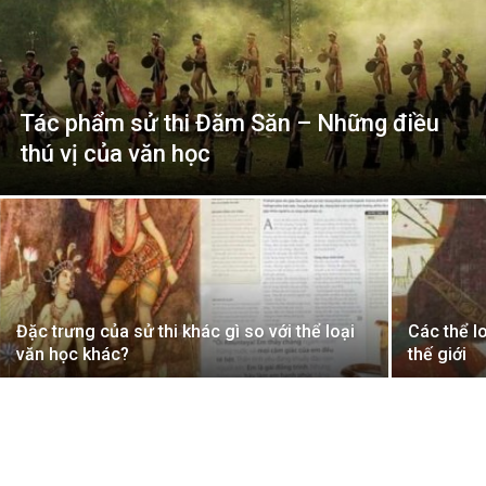
Tác phẩm sử thi Đăm Săn – Những điều
thú vị của văn học
Đặc trưng của sử thi khác gì so với thể loại
Các thể l
văn học khác?
thế giới