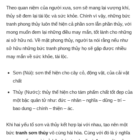
Theo quan niệm của người xưa, sơn sẽ mang lại vượng khí,
thủy sẽ đem lại tài lộc và sức khỏe. Chính vì vậy, những bức
tranh phong thủy luôn thể hiện cả phần sơn lẫn phần thủy, với
mong muốn đem lại những điều may mắn, tốt lành cho những
ai sở hữu nó. Về mặt phong thủy, người ta nói rằng nếu như
sở hữu những bức tranh phong thủy họ sẽ gặp được nhiều
may mắn về sức khỏe, tài lộc.
Sơn (Núi): sơn thể hiện cho cây cỏ, động vật, của cải vật
chất
Thủy (Nước): thủy thể hiện cho tám phẩm chất tốt đẹp của
một bậc quân tử như: đức – nhân – nghĩa – dũng – trí –
bao dung – chính – thiện – ác.
Khi hai yếu tố sơn và thủy kết hợp lại với nhau, tạo nên một
bức
tranh sơn thủy
vô cùng hài hòa. Cùng với đó là ý nghĩa