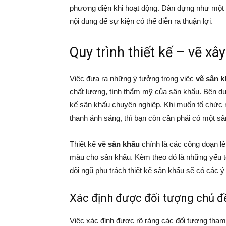
phương diện khi hoạt động. Dàn dựng như một bư
nội dung để sự kiện có thể diễn ra thuận lợi.
Quy trình thiết kế – vẽ x
Việc đưa ra những ý tưởng trong việc
vẽ sân 
chất lượng, tính thẩm mỹ của sân khấu. Bên dướ
kế sân khấu chuyên nghiệp. Khi muốn tổ chức m
thanh ánh sáng, thì bạn còn cần phải có một s
Thiết kế
vẽ sân khấu
chính là các công đoạn lê
màu cho sân khấu. Kèm theo đó là những yếu tố 
đội ngũ phụ trách thiết kế sân khấu sẽ có các 
Xác định được đối tượng chủ đề
Việc xác định được rõ ràng các đối tượng tham 