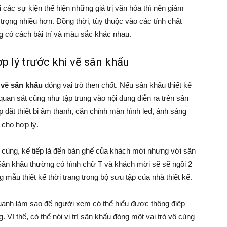
các sự kiện thể hiện những giá trị văn hóa thì nên giảm
trọng nhiều hơn. Đồng thời, tùy thuộc vào các tính chất
 có cách bài trí và màu sắc khác nhau.
ợp lý trước khi vẽ sân khấu
n
vẽ sân khấu
đóng vai trò then chốt. Nếu sân khấu thiết kế
an sát cũng như tập trung vào nội dung diễn ra trên sân
p đặt thiết bị âm thanh, căn chỉnh màn hình led, ánh sáng
 cho hợp lý.
 cùng, kế tiếp là đến bàn ghế của khách mời nhưng với sân
t. Sân khấu thường có hình chữ T và khách mời sẽ sẽ ngồi 2
ẫu thiết kế thời trang trong bộ sưu tập của nhà thiết kế.
quanh làm sao để người xem có thể hiểu được thông điệp
 Vì thế, có thể nói vị trí sân khấu đóng một vai trò vô cùng