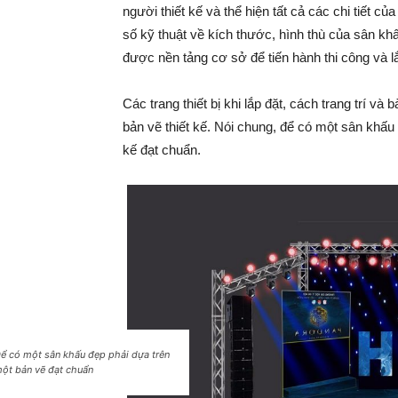
người thiết kế và thể hiện tất cả các chi tiết củ
số kỹ thuật về kích thước, hình thù của sân kh
được nền tảng cơ sở để tiến hành thi công và l
Các trang thiết bị khi lắp đặt, cách trang trí v
bản vẽ thiết kế. Nói chung, để có một sân khấu n
kế đạt chuẩn.
ể có một sân khấu đẹp phải dựa trên
ột bản vẽ đạt chuẩn