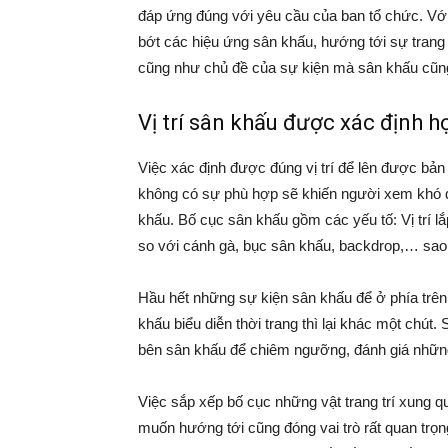
đáp ứng đúng với yêu cầu của ban tổ chức. Với 
bớt các hiệu ứng sân khấu, hướng tới sự trang 
cũng như chủ đề của sự kiện mà sân khấu cũng
Vị trí sân khấu được xác định h
Việc xác định được đúng vị trí để lên được bả
không có sự phù hợp sẽ khiến người xem khó qu
khấu. Bố cục sân khấu gồm các yếu tố: Vị trí lắ
so với cánh gà, bục sân khấu, backdrop,… sao
Hầu hết những sự kiện sân khấu để ở phía trên
khấu biểu diễn thời trang thì lại khác một chú
bên sân khấu để chiêm ngưỡng, đánh giá những m
Việc sắp xếp bố cục những vật trang trí xung 
muốn hướng tới cũng đóng vai trò rất quan trọng.