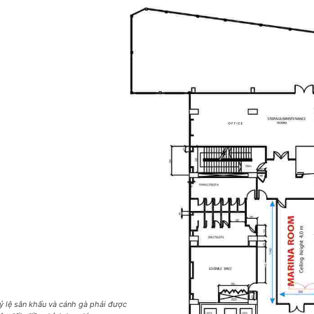
ỷ lệ sân khấu và cánh gà phải được