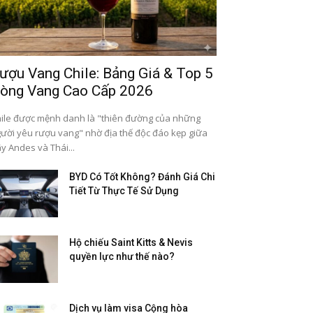
ượu Vang Chile: Bảng Giá & Top 5
òng Vang Cao Cấp 2026
ile được mệnh danh là "thiên đường của những
ười yêu rượu vang" nhờ địa thế độc đáo kẹp giữa
y Andes và Thái...
BYD Có Tốt Không? Đánh Giá Chi
Tiết Từ Thực Tế Sử Dụng
Hộ chiếu Saint Kitts & Nevis
quyền lực như thế nào?
Dịch vụ làm visa Cộng hòa