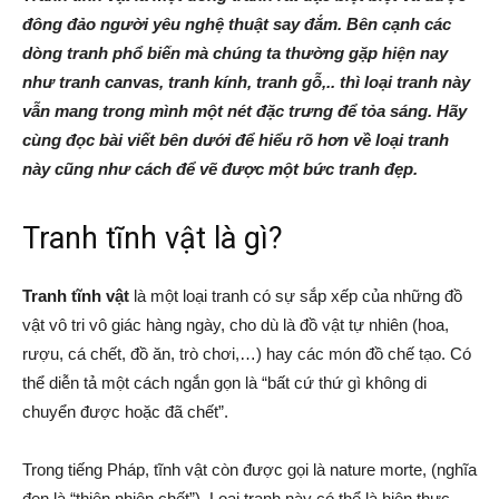
đông đảo người yêu nghệ thuật say đắm. Bên cạnh các
dòng tranh phổ biến mà chúng ta thường gặp hiện nay
như tranh canvas, tranh kính, tranh gỗ,.. thì loại tranh này
vẫn mang trong mình một nét đặc trưng để tỏa sáng. Hãy
cùng đọc bài viết bên dưới để hiểu rõ hơn về loại tranh
này cũng như cách để vẽ được một bức tranh đẹp.
Tranh tĩnh vật là gì?
Tranh tĩnh vật
là một loại tranh có sự sắp xếp của những đồ
vật vô tri vô giác hàng ngày, cho dù là đồ vật tự nhiên (hoa,
rượu, cá chết, đồ ăn, trò chơi,…) hay các món đồ chế tạo. Có
thể diễn tả một cách ngắn gọn là “bất cứ thứ gì không di
chuyển được hoặc đã chết”.
Trong tiếng Pháp, tĩnh vật còn được gọi là nature morte, (nghĩa
đen là “thiên nhiên chết”). Loại tranh này có thể là hiện thực