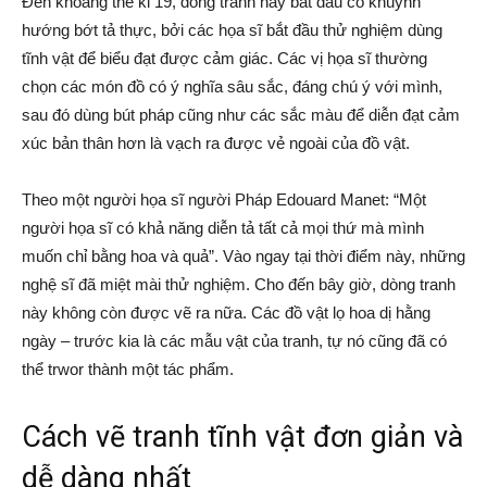
Đến khoảng thế kỉ 19, dòng tranh này bắt đầu có khuynh
hướng bớt tả thực, bởi các họa sĩ bắt đầu thử nghiệm dùng
tĩnh vật để biểu đạt được cảm giác. Các vị họa sĩ thường
chọn các món đồ có ý nghĩa sâu sắc, đáng chú ý với mình,
sau đó dùng bút pháp cũng như các sắc màu để diễn đạt cảm
xúc bản thân hơn là vạch ra được vẻ ngoài của đồ vật.
Theo một người họa sĩ người Pháp Edouard Manet: “Một
người họa sĩ có khả năng diễn tả tất cả mọi thứ mà mình
muốn chỉ bằng hoa và quả”. Vào ngay tại thời điểm này, những
nghệ sĩ đã miệt mài thử nghiệm. Cho đến bây giờ, dòng tranh
này không còn được vẽ ra nữa. Các đồ vật lọ hoa dị hằng
ngày – trước kia là các mẫu vật của tranh, tự nó cũng đã có
thể trwor thành một tác phẩm.
Cách vẽ tranh tĩnh vật đơn giản và
dễ dàng nhất