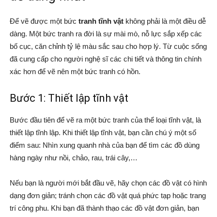
Để vẽ được một bức
tranh tĩnh vật
không phải là một điều dễ
dàng. Một bức tranh ra đời là sự mài mò, nỗ lực sắp xếp các
bố cục, căn chỉnh tỷ lệ màu sắc sau cho hợp lý. Từ cuộc sống
đã cung cấp cho người nghệ sĩ các chi tiết và thông tin chính
xác hơn để vẽ nên một bức tranh có hồn.
Bước 1: Thiết lập tĩnh vật
Bước đầu tiên để vẽ ra một bức tranh của thể loại tĩnh vật, là
thiết lập tĩnh lập. Khi thiết lập tĩnh vật, bạn cần chú ý một số
điểm sau: Nhìn xung quanh nhà của bạn để tìm các đồ dùng
hàng ngày như nồi, chảo, rau, trái cây,…
Nếu bạn là người mới bắt đầu vẽ, hãy chọn các đồ vật có hình
dạng đơn giản; tránh chọn các đồ vật quá phức tạp hoặc trang
trí công phu. Khi bạn đã thành thạo các đồ vật đơn giản, bạn