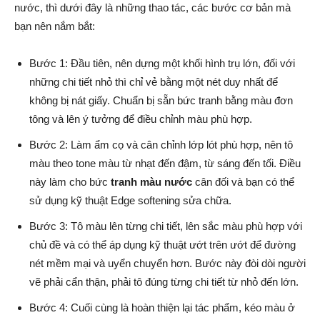
nước, thì dưới đây là những thao tác, các bước cơ bản mà
bạn nên nắm bắt:
Bước 1: Đầu tiên, nên dựng một khối hình trụ lớn, đối với
những chi tiết nhỏ thì chỉ vẻ bằng một nét duy nhất để
không bị nát giấy. Chuẩn bị sẵn bức tranh bằng màu đơn
tông và lên ý tưởng để điều chỉnh màu phù hợp.
Bước 2: Làm ẩm cọ và cân chỉnh lớp lót phù hợp, nên tô
màu theo tone màu từ nhạt đến đậm, từ sáng đến tối. Điều
này làm cho bức
tranh màu nước
cân đối và bạn có thể
sử dụng kỹ thuật Edge softening sửa chữa.
Bước 3: Tô màu lên từng chi tiết, lên sắc màu phù hợp với
chủ đề và có thể áp dụng kỹ thuật ướt trên ướt để đường
nét mềm mại và uyển chuyển hơn. Bước này đòi dòi người
vẽ phải cẩn thận, phải tô đúng từng chi tiết từ nhỏ đến lớn.
Bước 4: Cuối cùng là hoàn thiện lại tác phẩm, kéo màu ở