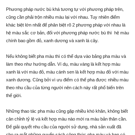
Phương pháp nước bù khá tương tự với phương pháp trên,
cũng cần phải trộn nhiều màu lại với nhau. Tuy nhiên điểm
khác biệt lớn nhất để phân biệt rõ 2 phương pháp với nhau là
hệ màu sắc cơ bản, đối với phương pháp nước bù thì hệ màu
chính bao gồm đỏ, xanh dương và xanh lá cây.
Nếu không biết pha màu thì có thể dựa vào bảng pha màu và
làm theo như hướng dẫn. Ví dụ, màu vàng là kết hợp màu
xanh lá với màu đỏ, màu cánh sen là kết hợp màu đỏ với màu
xanh dương. Cũng bởi vì ưu điểm có thể pha được nhiều màu
theo nhu cầu của từng người nên cách này rất phổ biến trên
thế giới.
Những thao tác pha màu cũng gặp nhiều khó khăn, không biết
cân chỉnh tỷ lệ và kết hợp màu nào mới ra màu bản thân cần.
Để giải quyết nhu cầu của người sử dụng, nhà sản xuất đã
cho ra mắt những quyển sách công thức pha màu và bạn có