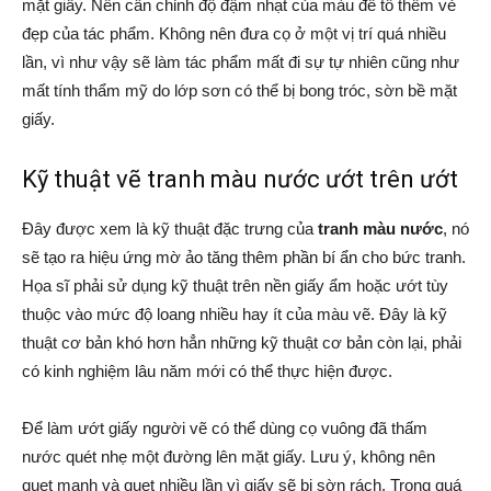
mặt giấy. Nên cân chỉnh độ đậm nhạt của màu để tô thêm vẻ
đẹp của tác phẩm. Không nên đưa cọ ở một vị trí quá nhiều
lần, vì như vậy sẽ làm tác phẩm mất đi sự tự nhiên cũng như
mất tính thẩm mỹ do lớp sơn có thể bị bong tróc, sờn bề mặt
giấy.
Kỹ thuật vẽ tranh màu nước ướt trên ướt
Đây được xem là kỹ thuật đặc trưng của
tranh màu nước
, nó
sẽ tạo ra hiệu ứng mờ ảo tăng thêm phần bí ẩn cho bức tranh.
Họa sĩ phải sử dụng kỹ thuật trên nền giấy ẩm hoặc ướt tùy
thuộc vào mức độ loang nhiều hay ít của màu vẽ. Đây là kỹ
thuật cơ bản khó hơn hẳn những kỹ thuật cơ bản còn lại, phải
có kinh nghiệm lâu năm mới có thể thực hiện được.
Để làm ướt giấy người vẽ có thể dùng cọ vuông đã thấm
nước quét nhẹ một đường lên mặt giấy. Lưu ý, không nên
quẹt mạnh và quẹt nhiều lần vì giấy sẽ bị sờn rách. Trong quá