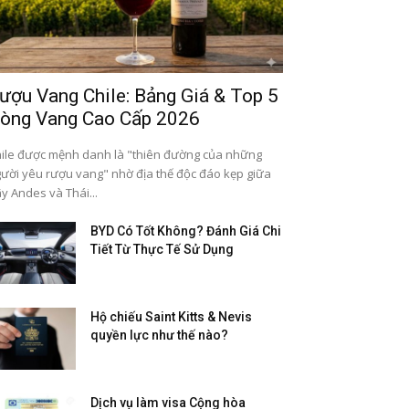
ượu Vang Chile: Bảng Giá & Top 5
òng Vang Cao Cấp 2026
ile được mệnh danh là "thiên đường của những
ười yêu rượu vang" nhờ địa thế độc đáo kẹp giữa
y Andes và Thái...
BYD Có Tốt Không? Đánh Giá Chi
Tiết Từ Thực Tế Sử Dụng
Hộ chiếu Saint Kitts & Nevis
quyền lực như thế nào?
Dịch vụ làm visa Cộng hòa