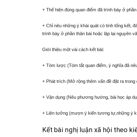
+ Thể hiện đúng quan điểm đã trình bày ở phần 
+ Chỉ nêu những ý khái quát có tính tống kết, đ
trình bày ở phần thân bài hoặc lặp lại nguyên v
Giới thiệu một vài cách kết bài:
+ Tóm lược (Tóm tắt quan điểm, ý nghĩa đã nêu
+ Phát trích (Mở rộng thêm vấn đề đặt ra trong 
+ Vận dụng (Nêu phương hướng, bài học áp dụn
+ Liên tưởng (mượn ý kiến tương tự,những ý kiến
Kết bài nghị luận xã hội theo k