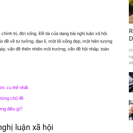
R
chính trị, đời sống. Đề tài của dạng bài nghị luận xã hội
D
 đề về tư tưởng, đạo lí, một lối sống đẹp, một hiện tượng
ày, vấn đề thiên nhiên môi trường, vấn đề hội nhập, toàn
Ch
ng
dã
ớc cụ thể nhất
o từng chủ đề
ững điều gì?
nghị luận xã hội