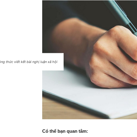
ng thức viết kết bài nghị luận xã hội
Có thể bạn quan tâm: