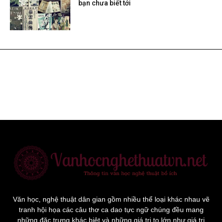
bạn chưa biết tới
Văn học, nghệ thuật dân gian gồm nhiều thể loại khác nhau vẽ
tranh hội họa các câu thơ ca dao tực ngữ chúng đều mang
những đặc trưng khác biệt và những giá trị to lớn như giá trị