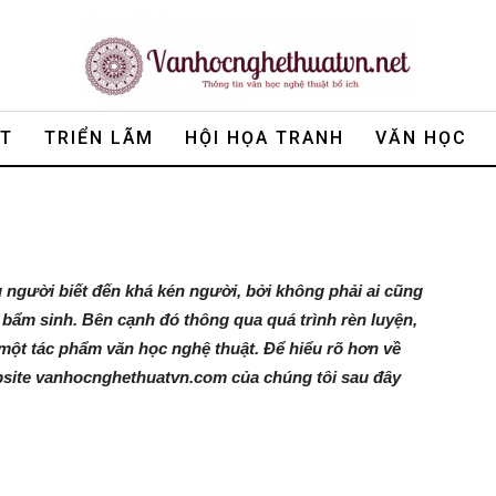
ẬT
TRIỂN LÃM
HỘI HỌA TRANH
VĂN HỌC
 người biết đến khá kén người, bởi không phải ai cũng
 bẩm sinh. Bên cạnh đó thông qua quá trình rèn luyện,
 một tác phẩm văn học nghệ thuật. Để hiểu rõ hơn về
ebsite vanhocnghethuatvn.com của chúng tôi sau đây