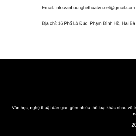
Email:
info.vanhocnghethuatvn.net@gmail.com
Địa chỉ:
16 Phố Lò Đúc, Phạm Đình Hồ, Hai Bà 
Văn học, nghệ thuật dân gian gồm nhiều thể loại khác nhau vẽ tr
n
2