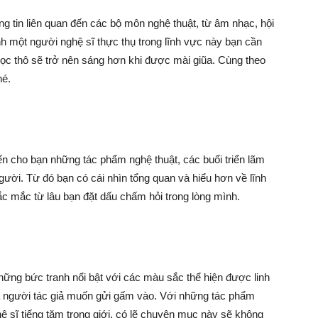
 tin liên quan đến các bộ môn nghệ thuật, từ âm nhạc, hội
h một người nghệ sĩ thực thụ trong lĩnh vực này bạn cần
gọc thô sẽ trở nên sáng hơn khi được mài giũa. Cùng theo
hé.
ến cho bạn những tác phẩm nghệ thuật, các buổi triển lãm
gười. Từ đó bạn có cái nhìn tổng quan và hiểu hơn về lĩnh
ắc mắc từ lâu bạn đặt dấu chấm hỏi trong lòng mình.
những bức tranh nổi bật với các màu sắc thể hiện được linh
 người tác giả muốn gửi gấm vào. Với những tác phẩm
hệ sĩ tiếng tăm trong giới, có lẽ chuyên mục này sẽ không